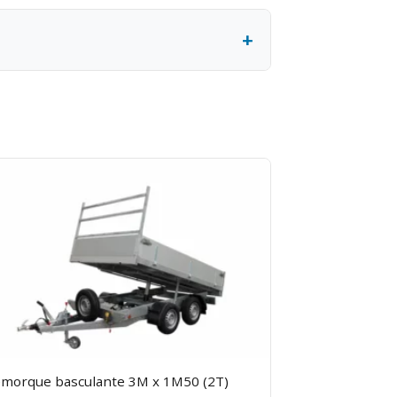
 Le retrait se fait sur place le jour
imez solidement. Permis B suffisant
 dès le 2e jour. 7 jours = 4 jours
érifiez l'éclairage de la remorque
morque basculante 3M x 1M50 (2T)