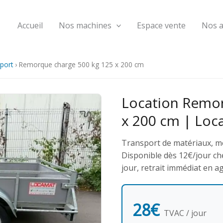
Accueil
Nos machines
Espace vente
Nos 
port
›
Remorque charge 500 kg 125 x 200 cm
Location Remor
x 200 cm | Loc
Transport de matériaux, m
Disponible dès 12€/jour che
jour, retrait immédiat en a
28€
TVAC / jour