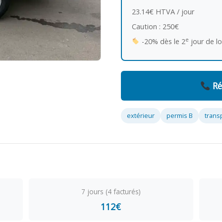
23.14€ HTVA / jour
Caution : 250€
e
-20% dès le 2
jour de l
Ré
extérieur
permis B
trans
7 jours (4 facturés)
112€