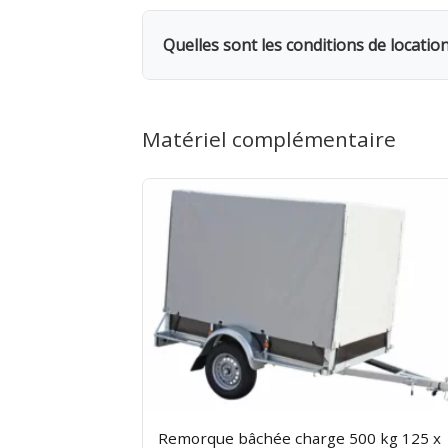
Rendez-vous dans l'une de nos 5 agence
même, avec possibilité de livraison su
Quelles sont les conditions de locati
pour cette remorque.
Location facturée par tranche de 24h. 
facturés. 1 mois = 12 jours facturés. 
Matériel complémentaire
avant de partir. Rendez-la propre et d
Remorque bâchée charge 500 kg 125 x