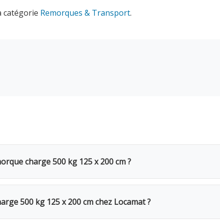
a catégorie
Remorques & Transport
.
morque charge 500 kg 125 x 200 cm ?
500 kg 125 x 200 cm coûte 28€ TVAC par jour (23.14€ HTVA)
e de 20%. Pour une semaine complète, seuls 4 jours sont fac
rge 500 kg 125 x 200 cm chez Locamat ?