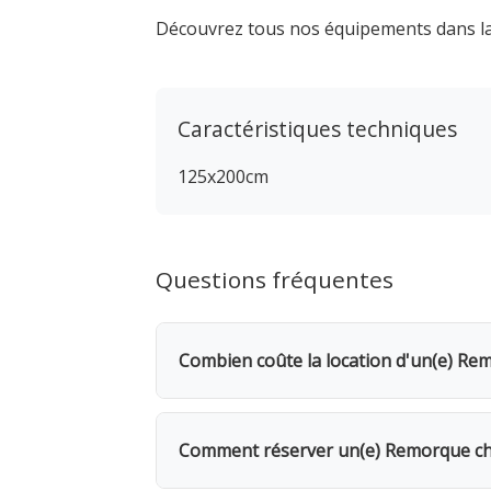
Découvrez tous nos équipements dans l
Caractéristiques techniques
125x200cm
Questions fréquentes
Combien coûte la location d'un(e) Re
La location d'un(e) Remorque charge 
Dès le 2e jour, bénéficiez d'une remis
Comment réserver un(e) Remorque cha
seulement.