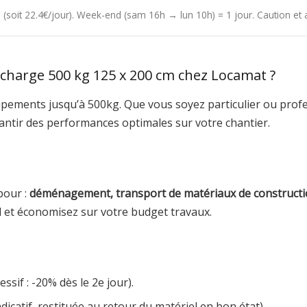
4h (soit 22.4€/jour). Week-end (sam 16h → lun 10h) = 1 jour. Caution e
charge 500 kg 125 x 200 cm chez Locamat ?
pements jusqu’à 500kg. Que vous soyez particulier ou profe
rantir des performances optimales sur votre chantier.
pour :
déménagement, transport de matériaux de constructio
l et économisez sur votre budget travaux.
ssif : -20% dès le 2e jour).
dicatif, restituée au retour du matériel en bon état).