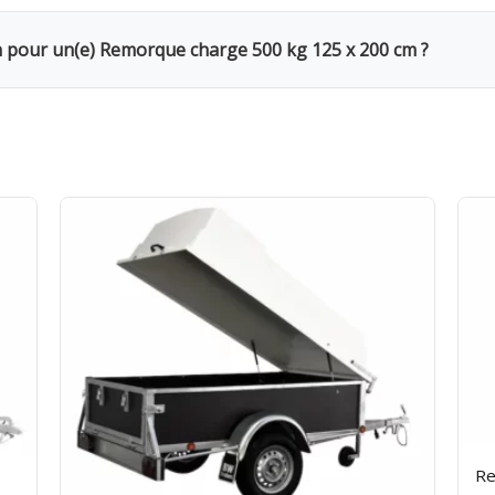
s en Belgique ou appelez-nous pour vérifier la disponibilité.
r votre chantier. Répartissez la charge uniformément et arr
on pour un(e) Remorque charge 500 kg 125 x 200 cm ?
Le week-end (samedi 16h → lundi 10h) = 1 jour. Remise de 20%
Caution de 250€ restituée au retour du matériel en bon état. V
ans les délais. Assurance bris de machine en option.
Re