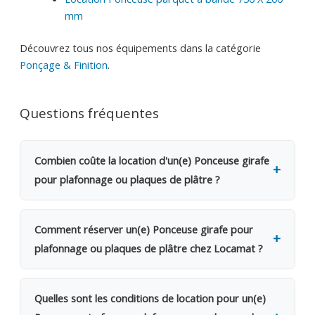
mm
Découvrez tous nos équipements dans la catégorie
Ponçage & Finition
.
Questions fréquentes
Combien coûte la location d'un(e) Ponceuse girafe
pour plafonnage ou plaques de plâtre ?
La location d'un(e) Ponceuse girafe pour plafonnage
ou plaques de plâtre coûte 22€ TVAC par jour
Comment réserver un(e) Ponceuse girafe pour
(18.18€ HTVA). Une caution de 150€ est demandée.
plafonnage ou plaques de plâtre chez Locamat ?
Dès le 2e jour, bénéficiez d'une remise de 20%. Pour
une semaine complète, seuls 4 jours sont facturés.
Rendez-vous dans l'une de nos 5 agences en
Pour un mois, 12 jours seulement.
Belgique ou appelez-nous pour vérifier la
Quelles sont les conditions de location pour un(e)
disponibilité. Le retrait se fait sur place le jour