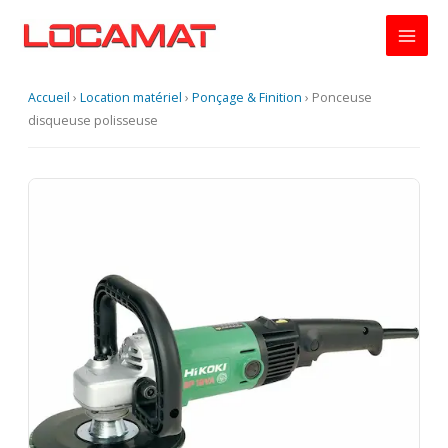
Aller
au
contenu
Accueil
›
Location matériel
›
Ponçage & Finition
›
Ponceuse
disqueuse polisseuse