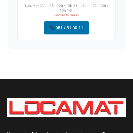
Lun, Mer-Ven : 08h-12h / 13h-18h · Sam : 09h-12h /
13h-16h
Fermé le mardi
081 / 31 00 11