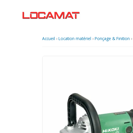
Aller
au
contenu
Accueil
›
Location matériel
›
Ponçage & Finition
›