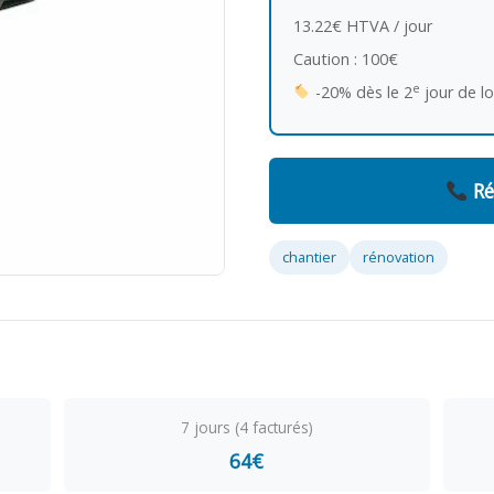
13.22€ HTVA / jour
Caution : 100€
e
-20% dès le 2
jour de l
Ré
chantier
rénovation
7 jours (4 facturés)
64€