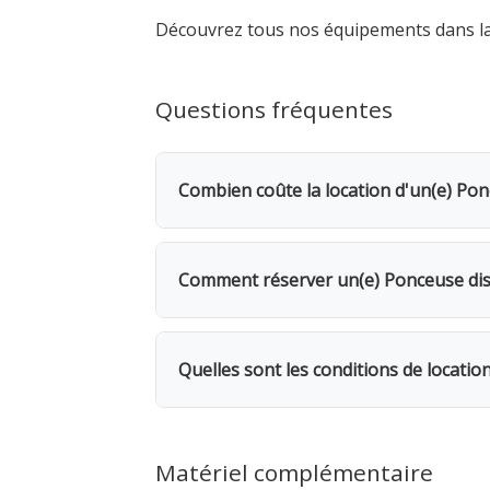
Découvrez tous nos équipements dans l
Questions fréquentes
Combien coûte la location d'un(e) Po
La location d'un(e) Ponceuse disqueu
2e jour, bénéficiez d'une remise de 2
Comment réserver un(e) Ponceuse dis
Rendez-vous dans l'une de nos 5 agence
même, avec possibilité de livraison su
Quelles sont les conditions de locati
souhaitée.
Location facturée par tranche de 24h. 
facturés. 1 mois = 12 jours facturés. 
Matériel complémentaire
Rapportez la machine dépoussiérée. A