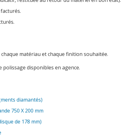
dicatif, restituée au retour du matériel en bon état).
 facturés.
cturés.
à chaque matériau et chaque finition souhaitée.
 polissage disponibles en agence.
gments diamantés)
ande 750 X 200 mm
disque de 178 mm)
e