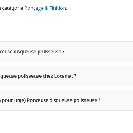
a catégorie
Ponçage & Finition
.
nceuse disqueuse polisseuse ?
se polisseuse coûte 16€ TVAC par jour (13.22€ HTVA). Une c
0%. Pour une semaine complète, seuls 4 jours sont facturés. 
queuse polisseuse chez Locamat ?
s en Belgique ou appelez-nous pour vérifier la disponibilité.
r votre chantier. La vitesse variable permet de s'adapter à c
on pour un(e) Ponceuse disqueuse polisseuse ?
Le week-end (samedi 16h → lundi 10h) = 1 jour. Remise de 20%
Caution de 100€ restituée au retour du matériel en bon état. 
ssurance bris de machine en option.