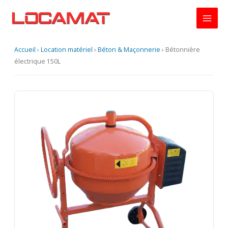
Aller
au
contenu
Accueil
›
Location matériel
›
Béton & Maçonnerie
›
Bétonnière
électrique 150L