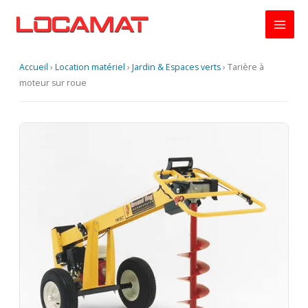
Aller
au
contenu
Accueil
›
Location matériel
›
Jardin & Espaces verts
›
Tarière à
moteur sur roue