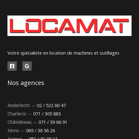
Votre spécialiste en location de machines et outillages
Nos agences
Anderlecht
—
02 / 522 60 47
Charleroi
—
071 / 305 885
Châtelineau
—
071 / 39 66 91
Mons
—
065 / 36 56 26
Namur
—
081 / 31 00 11