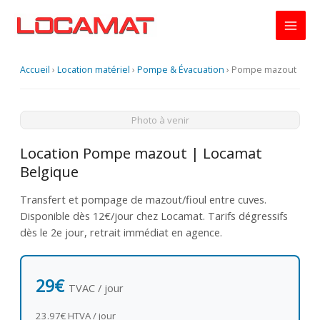
Aller
au
contenu
Accueil
›
Location matériel
›
Pompe & Évacuation
›
Pompe mazout
Photo à venir
Location Pompe mazout | Locamat
Belgique
Transfert et pompage de mazout/fioul entre cuves.
Disponible dès 12€/jour chez Locamat. Tarifs dégressifs
dès le 2e jour, retrait immédiat en agence.
29€
TVAC / jour
23.97€ HTVA / jour