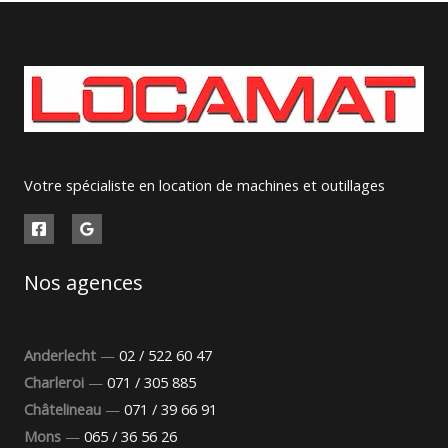
Votre spécialiste en location de machines et outillages
Nos agences
Anderlecht
—
02 / 522 60 47
Charleroi
—
071 / 305 885
Châtelineau
—
071 / 39 66 91
Mons
—
065 / 36 56 26