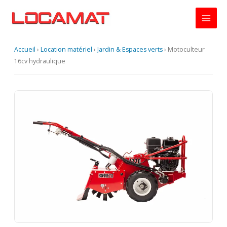
Aller
au
contenu
Accueil
›
Location matériel
›
Jardin & Espaces verts
›
Motoculteur
16cv hydraulique