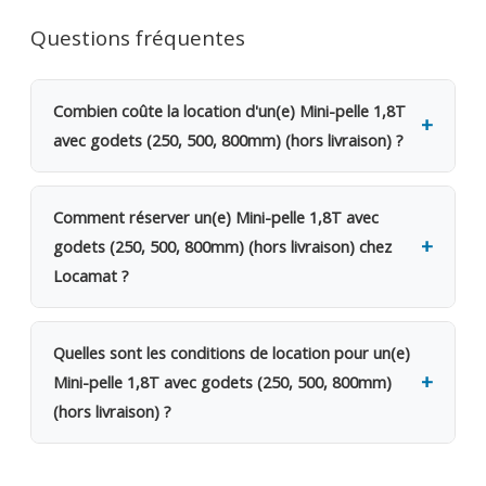
Questions fréquentes
Combien coûte la location d'un(e) Mini-pelle 1,8T
avec godets (250, 500, 800mm) (hors livraison) ?
La location d'un(e) Mini-pelle 1,8T avec godets (250,
500, 800mm) (hors livraison) coûte 145€ TVAC par
Comment réserver un(e) Mini-pelle 1,8T avec
jour (119.83€ HTVA). Une caution de 600€ est
godets (250, 500, 800mm) (hors livraison) chez
demandée. Dès le 2e jour, bénéficiez d'une remise
Locamat ?
de 20%. Pour une semaine complète, seuls 4 jours
sont facturés. Pour un mois, 12 jours seulement.
Rendez-vous dans l'une de nos 5 agences en
Belgique ou appelez-nous pour vérifier la
Quelles sont les conditions de location pour un(e)
disponibilité. Le retrait se fait sur place le jour
Mini-pelle 1,8T avec godets (250, 500, 800mm)
même, avec possibilité de livraison sur votre
(hors livraison) ?
chantier. La taille idéale pour les travaux
résidentiels. Les 3 godets couvrent tous les besoins
Location facturée par tranche de 24h. Le week-end
courants.
(samedi 16h → lundi 10h) = 1 jour. Remise de 20%