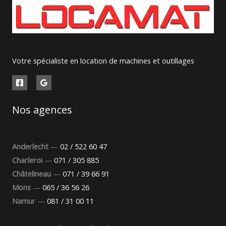
Votre spécialiste en location de machines et outillages
Nos agences
Anderlecht
—
02 / 522 60 47
Charleroi
—
071 / 305 885
Châtelineau
—
071 / 39 66 91
Mons
—
065 / 36 56 26
Namur
—
081 / 31 00 11