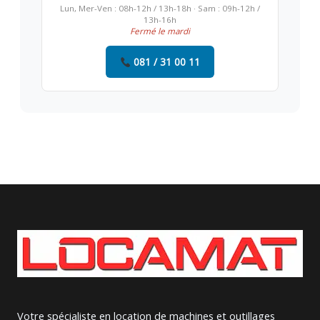
Lun, Mer-Ven : 08h-12h / 13h-18h · Sam : 09h-12h /
13h-16h
Fermé le mardi
081 / 31 00 11
Votre spécialiste en location de machines et outillages