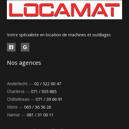
Votre spécialiste en location de machines et outillages
Nos agences
Anderlecht
—
02 / 522 60 47
Charleroi
—
071 / 305 885
Châtelineau
—
071 / 39 66 91
Mons
—
065 / 36 56 26
Namur
—
081 / 31 00 11