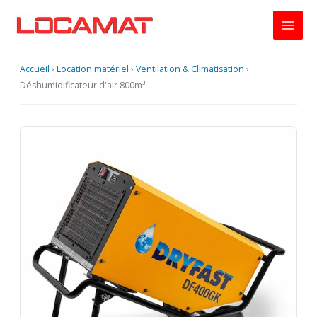
Aller
au
contenu
Accueil
›
Location matériel
›
Ventilation & Climatisation
›
Déshumidificateur d'air 800m³