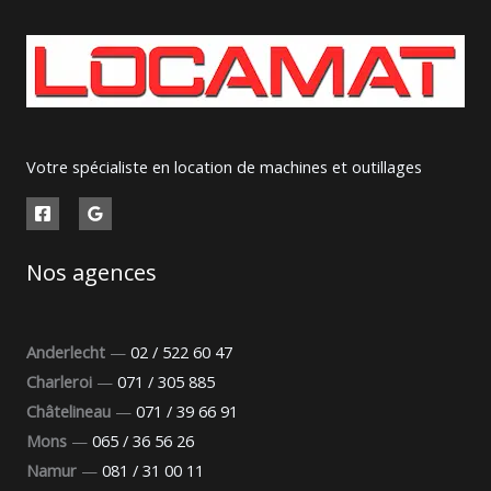
Votre spécialiste en location de machines et outillages
Nos agences
Anderlecht
—
02 / 522 60 47
Charleroi
—
071 / 305 885
Châtelineau
—
071 / 39 66 91
Mons
—
065 / 36 56 26
Namur
—
081 / 31 00 11