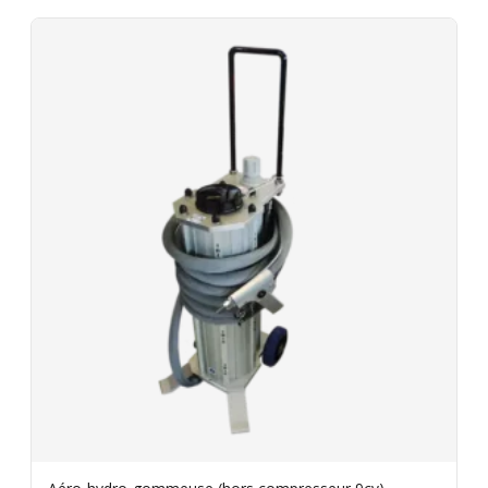
jours facturés. Caution de 150€ restituée au retour
du matériel en bon état. Videz les cuves et nettoyez
les filtres avant de rapporter le matériel. Assurance
bris de machine en option.