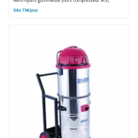
Aéro-hydro-gommeuse (hors compresseur 9cv)
Dès 75€/jour