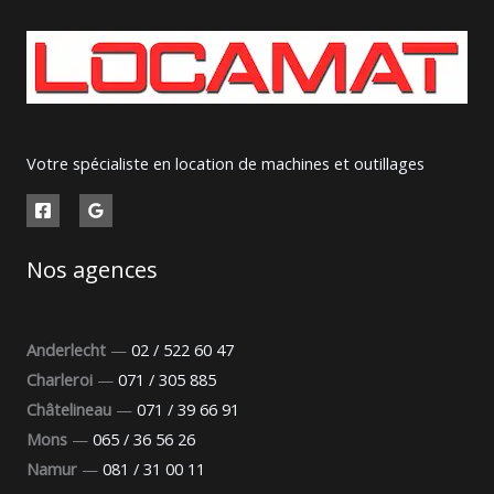
Votre spécialiste en location de machines et outillages
Nos agences
Anderlecht
—
02 / 522 60 47
Charleroi
—
071 / 305 885
Châtelineau
—
071 / 39 66 91
Mons
—
065 / 36 56 26
Namur
—
081 / 31 00 11