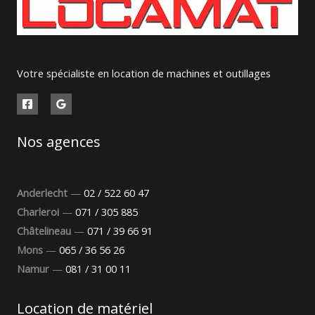
Votre spécialiste en location de machines et outillages
Nos agences
Anderlecht
—
02 / 522 60 47
Charleroi
—
071 / 305 885
Châtelineau
—
071 / 39 66 91
Mons
—
065 / 36 56 26
Namur
—
081 / 31 00 11
Location de matériel