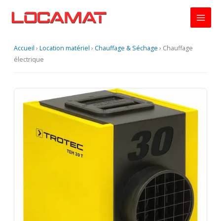
Aller
au
contenu
Accueil
›
Location matériel
›
Chauffage & Séchage
›
Chauffage
électrique