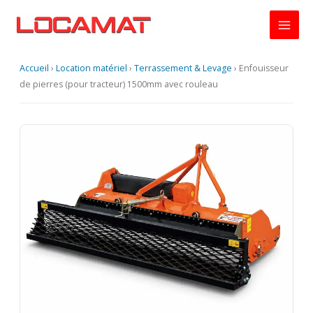
Aller
au
contenu
Accueil
›
Location matériel
›
Terrassement & Levage
›
Enfouisseur
de pierres (pour tracteur) 1500mm avec rouleau