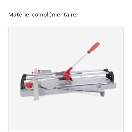
Location facturée par tranche de 24h. Le week-end
pour
(samedi 16h → lundi 10h) = 1 jour. Remise de 20%
Matériel complémentaire
dès le 2e jour. 7 jours = 4 jours facturés. 1 mois = 12
jours facturés. Caution de 250€ restituée au retour
du matériel en bon état. Nettoyez la machine et
rapportez les accessoires au complet. Assurance
bris de machine en option.