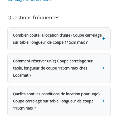
Questions fréquentes
Combien coûte la location d'un(e) Coupe carrelage
sur table, longueur de coupe 115cm max ?
La location d'un(e) Coupe carrelage sur table,
longueur de coupe 115cm max coûte 49€ TVAC par
Comment réserver un(e) Coupe carrelage sur
jour (40.49€ HTVA). Une caution de 250€ est
table, longueur de coupe 115cm max chez
demandée. Dès le 2e jour, bénéficiez d'une remise
Locamat ?
de 20%. Pour une semaine complète, seuls 4 jours
sont facturés. Pour un mois, 12 jours seulement.
Rendez-vous dans l'une de nos 5 agences en
Belgique ou appelez-nous pour vérifier la
Quelles sont les conditions de location pour un(e)
disponibilité. Le retrait se fait sur place le jour
Coupe carrelage sur table, longueur de coupe
même, avec possibilité de livraison sur votre
115cm max ?
chantier. La table de 115cm accepte les très grands
formats actuels. Veillez à maintenir le niveau d'eau