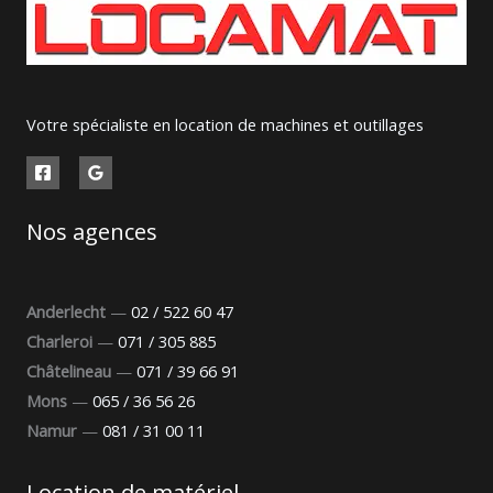
Votre spécialiste en location de machines et outillages
Nos agences
Anderlecht
—
02 / 522 60 47
Charleroi
—
071 / 305 885
Châtelineau
—
071 / 39 66 91
Mons
—
065 / 36 56 26
Namur
—
081 / 31 00 11
Location de matériel