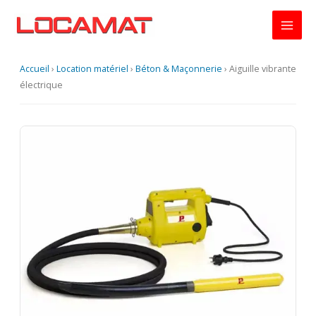
Aller
au
contenu
Accueil
›
Location matériel
›
Béton & Maçonnerie
›
Aiguille vibrante
électrique