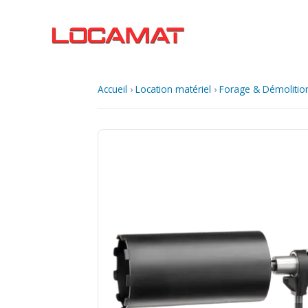
Aller
au
contenu
Accueil
›
Location matériel
›
Forage & Démolitio