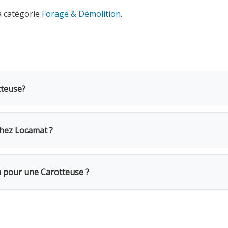
a catégorie
Forage & Démolition
.
tteuse?
 202mm coûte 49€ TVAC par jour (40.5€ HTVA). Une caution d
une semaine complète, seuls 4 jours sont facturés. Pour un 
hez Locamat ?
s en Belgique ou appelez-nous pour vérifier la disponibilité.
r votre chantier. Fixez solidement le bâti au mur ou au sol. 
on pour une Carotteuse ?
Le week-end (samedi 16h → lundi 10h) = 1 jour. Remise de 20%
Caution de 400€ restituée au retour du matériel en bon état. 
oussière excessive. Assurance bris de machine en option.