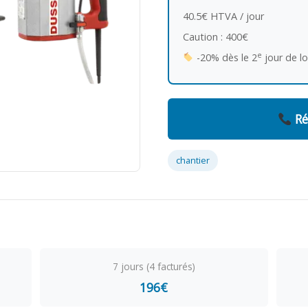
40.5€ HTVA / jour
Caution : 400€
e
-20% dès le 2
jour de l
Ré
chantier
7 jours (4 facturés)
196€