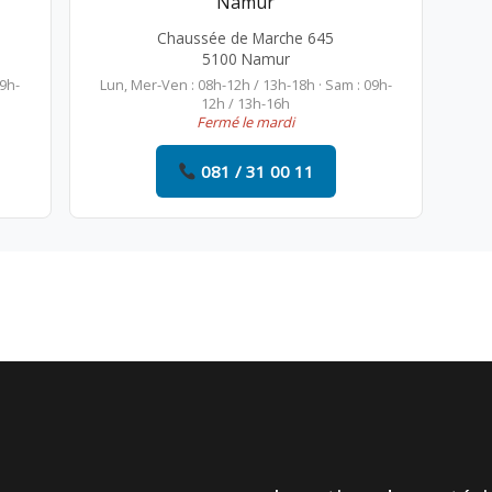
Namur
Chaussée de Marche 645
5100 Namur
09h-
Lun, Mer-Ven : 08h-12h / 13h-18h · Sam : 09h-
12h / 13h-16h
Fermé le mardi
081 / 31 00 11