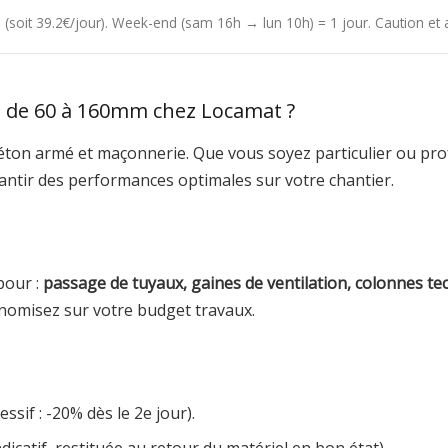
4h (soit 39.2€/jour). Week-end (sam 16h → lun 10h) = 1 jour. Caution e
e de 60 à 160mm chez Locamat ?
éton armé et maçonnerie. Que vous soyez particulier ou pro
rantir des performances optimales sur votre chantier.
pour :
passage de tuyaux, gaines de ventilation, colonnes te
nomisez sur votre budget travaux.
ssif : -20% dès le 2e jour).