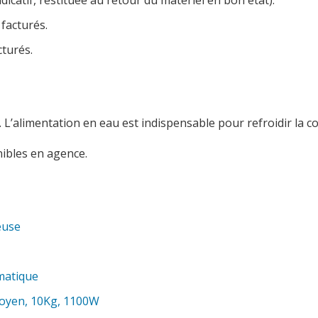
dicatif, restituée au retour du matériel en bon état).
 facturés.
cturés.
. L’alimentation en eau est indispensable pour refroidir la 
bles en agence.
euse
matique
moyen, 10Kg, 1100W