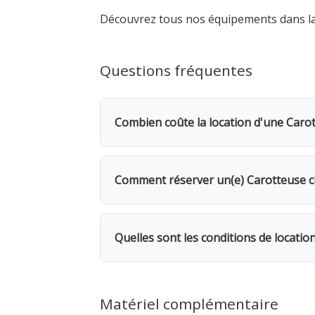
Découvrez tous nos équipements dans l
Questions fréquentes
Combien coûte la location d'une Caro
La location d'une Carotteuse de 42 à
bénéficiez d'une remise de 20%. Pour 
Comment réserver un(e) Carotteuse c
Rendez-vous dans l'une de nos 5 agence
même, avec possibilité de livraison su
Quelles sont les conditions de locati
pour refroidir la
Location facturée par tranche de 24h. 
facturés. 1 mois = 12 jours facturés. 
Matériel complémentaire
facturés. Rapportez la machine sans p