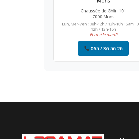
Mons
Chaussée de Ghlin 101
7000 Mons
Lun, Mer-Ven : 08h-12h / 13h-18h · Sam : 
12h / 13h-16h
Fermé le mardi
065 / 36 56 26