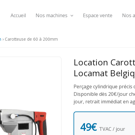
Accueil
Nos machines
Espace vente
Nos 
n
›
Carotteuse de 60 à 200mm
Location Carot
Locamat Belgi
Perçage cylindrique précis
Disponible dès 20€/jour che
jour, retrait immédiat en a
49€
TVAC / jour