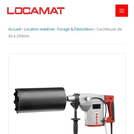
Aller
au
contenu
Accueil
›
Location matériel
›
Forage & Démolition
›
Carotteuse de
60 à 200mm