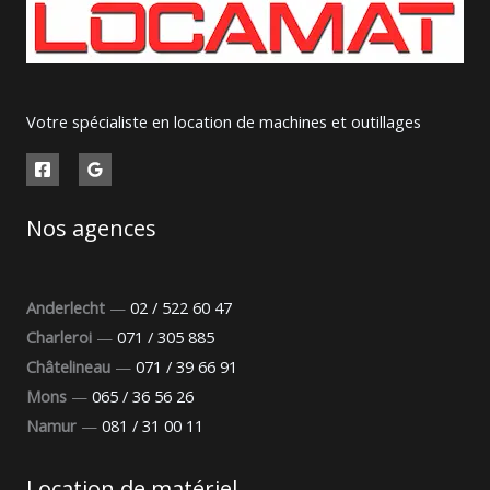
Votre spécialiste en location de machines et outillages
Nos agences
Anderlecht
—
02 / 522 60 47
Charleroi
—
071 / 305 885
Châtelineau
—
071 / 39 66 91
Mons
—
065 / 36 56 26
Namur
—
081 / 31 00 11
Location de matériel