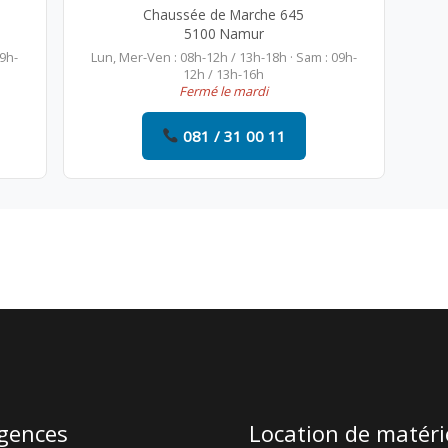
Chaussée de Marche 645
5100 Namur
09h-
Lun, Mer-Ven : 08h-12h / 13h-18h · Sam : 09h-
12h / 13h-16h
Fermé le mardi
081 / 31 00 11
gences
Location de matéri