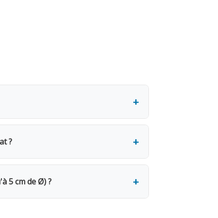
ar jour (64.46€ HTVA). Une caution de
uls 4 jours sont facturés. Pour un
at ?
 Le retrait se fait sur place le jour
 broyat fin est parfait comme paillage
'à 5 cm de Ø) ?
 dès le 2e jour. 7 jours = 4 jours
 Rapportez le matériel propre et sans