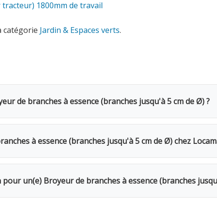
 tracteur) 1800mm de travail
a catégorie
Jardin & Espaces verts
.
yeur de branches à essence (branches jusqu'à 5 cm de Ø) ?
es à essence (branches jusqu'à 5 cm de Ø) coûte 78€ TVAC p
néficiez d'une remise de 20%. Pour une semaine complète, se
anches à essence (branches jusqu'à 5 cm de Ø) chez Locam
s en Belgique ou appelez-nous pour vérifier la disponibilité.
r votre chantier. Alimentez les branches par le gros bout. Le
on pour un(e) Broyeur de branches à essence (branches jusqu
Le week-end (samedi 16h → lundi 10h) = 1 jour. Remise de 20%
Caution de 250€ restituée au retour du matériel en bon état.