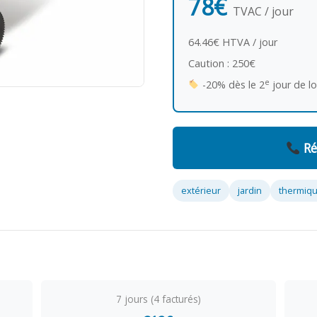
78€
TVAC / jour
64.46€ HTVA / jour
Caution : 250€
e
-20% dès le 2
jour de l
Ré
extérieur
jardin
thermiq
7 jours (4 facturés)