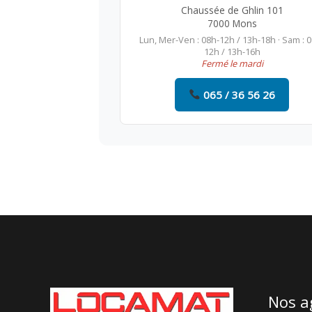
Chaussée de Ghlin 101
7000 Mons
Lun, Mer-Ven : 08h-12h / 13h-18h · Sam : 
12h / 13h-16h
Fermé le mardi
065 / 36 56 26
Nos a