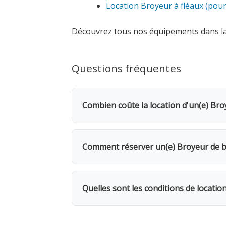
Location Broyeur à fléaux (pour
Découvrez tous nos équipements dans l
Questions fréquentes
Combien coûte la location d'un(e) Bro
La location d'un(e) Broyeur de branch
250€ est demandée. Dès le 2e jour, bé
Comment réserver un(e) Broyeur de br
mois, 12 jours seulement.
Rendez-vous dans l'une de nos 5 agence
même, avec possibilité de livraison su
Quelles sont les conditions de locati
ou pour le compost
Location facturée par tranche de 24h. 
facturés. 1 mois = 12 jours facturés. 