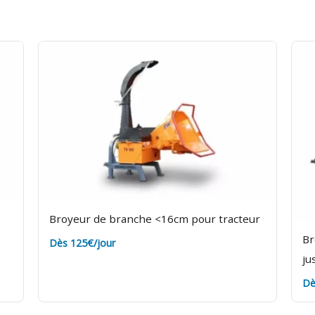
ge. Assurance bris de machine en option.
Broyeur de branche <16cm pour tracteur
Br
Dès 125€/jour
ju
Dè