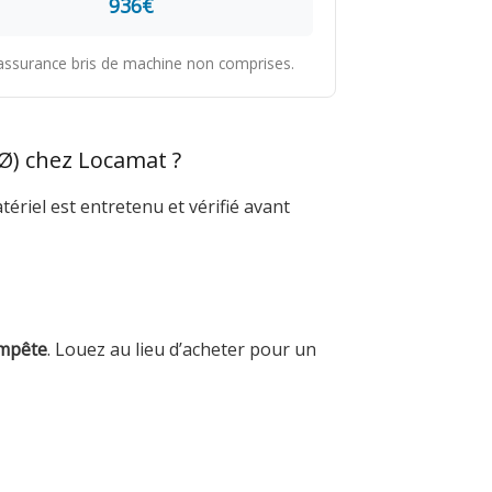
936€
t assurance bris de machine non comprises.
Ø) chez Locamat ?
ériel est entretenu et vérifié avant
empête
. Louez au lieu d’acheter pour un