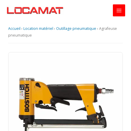
Aller
au
contenu
Accueil
›
Location matériel
›
Outillage pneumatique
›
Agrafeuse
pneumatique