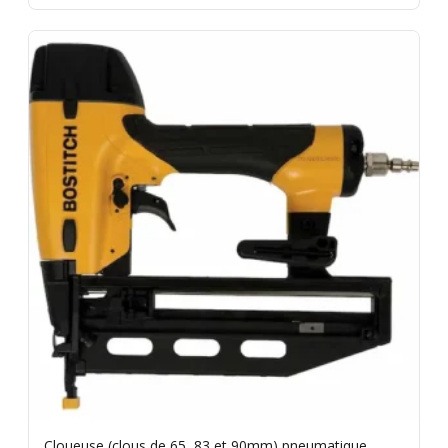
Cloueuse (clous de 65, 83 et 90mm) pneumatique