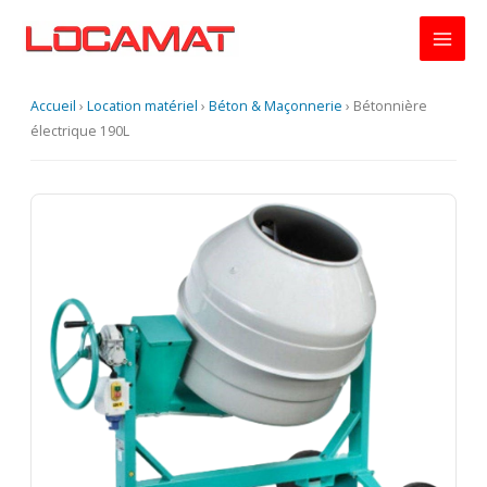
Aller
au
contenu
Accueil
›
Location matériel
›
Béton & Maçonnerie
›
Bétonnière
électrique 190L