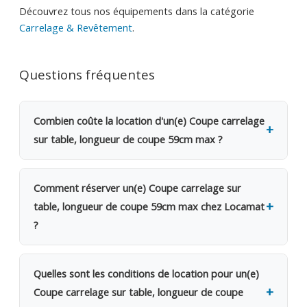
Découvrez tous nos équipements dans la catégorie
Carrelage & Revêtement
.
Questions fréquentes
Combien coûte la location d'un(e) Coupe carrelage
sur table, longueur de coupe 59cm max ?
La location d'un(e) Coupe carrelage sur table,
longueur de coupe 59cm max coûte 35€ TVAC par
Comment réserver un(e) Coupe carrelage sur
jour (28.93€ HTVA). Une caution de 250€ est
table, longueur de coupe 59cm max chez Locamat
demandée. Dès le 2e jour, bénéficiez d'une remise
?
de 20%. Pour une semaine complète, seuls 4 jours
sont facturés. Pour un mois, 12 jours seulement.
Rendez-vous dans l'une de nos 5 agences en
Belgique ou appelez-nous pour vérifier la
Quelles sont les conditions de location pour un(e)
disponibilité. Le retrait se fait sur place le jour
Coupe carrelage sur table, longueur de coupe
même, avec possibilité de livraison sur votre