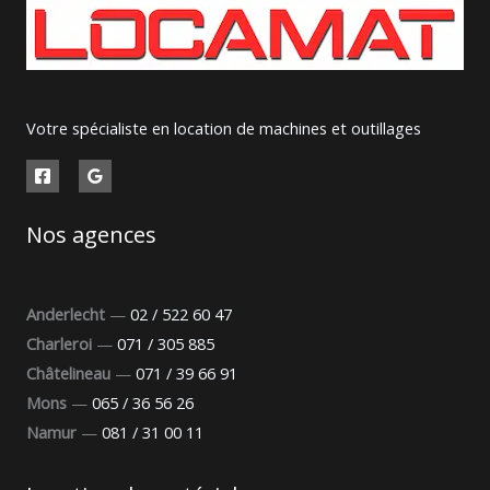
Votre spécialiste en location de machines et outillages
Nos agences
Anderlecht
—
02 / 522 60 47
Charleroi
—
071 / 305 885
Châtelineau
—
071 / 39 66 91
Mons
—
065 / 36 56 26
Namur
—
081 / 31 00 11