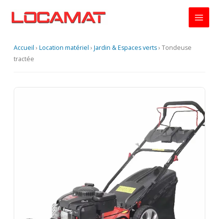
Aller
au
contenu
Accueil
›
Location matériel
›
Jardin & Espaces verts
›
Tondeuse
tractée