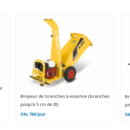
ge. Assurance bris de machine en option.
ur
Broyeur de branches à essence (branches
Br
jusqu'à 5 cm de Ø)
ju
Dès 78€/jour
Dè