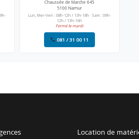
Chaussée de Marche 645
5100 Namur
09h-
Lun, Mer-Ven : 08h-12h / 13h-18h · Sam : 09h-
12h / 13h-16h
Fermé le mardi
081 / 31 00 11
gences
Location de matéri