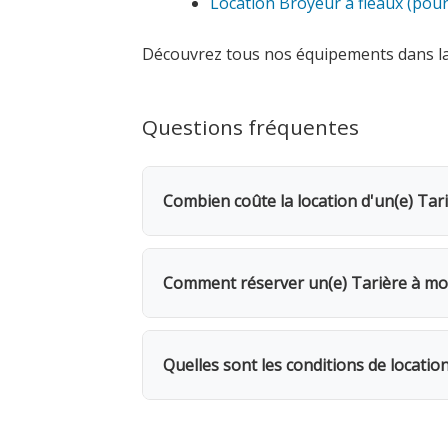
Location Broyeur à fléaux (pour
Découvrez tous nos équipements dans l
Questions fréquentes
Combien coûte la location d'un(e) Tar
La location d'un(e) Tarière à moteur 
bénéficiez d'une remise de 20%. Pour 
Comment réserver un(e) Tarière à mo
Rendez-vous dans l'une de nos 5 agence
même, avec possibilité de livraison su
Quelles sont les conditions de locatio
mèche pour évacuer la
Location facturée par tranche de 24h. 
facturés. 1 mois = 12 jours facturés. 