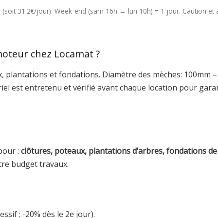
4h (soit 31.2€/jour). Week-end (sam 16h → lun 10h) = 1 jour. Caution e
moteur chez Locamat ?
ux, plantations et fondations. Diamètre des mèches: 100m
riel est entretenu et vérifié avant chaque location pour gar
pour :
clôtures, poteaux, plantations d’arbres, fondations de
re budget travaux.
ssif : -20% dès le 2e jour).