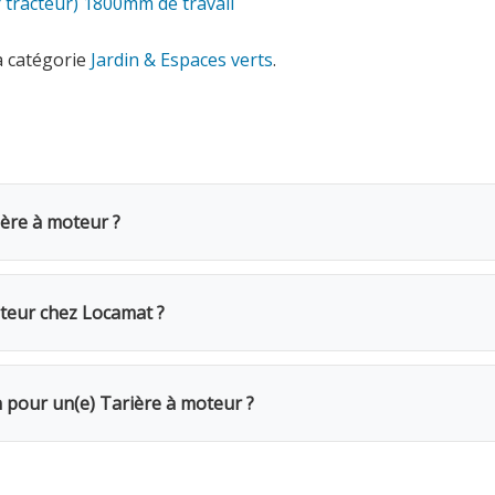
 tracteur) 1800mm de travail
a catégorie
Jardin & Espaces verts
.
ière à moteur ?
coûte 39€ TVAC par jour (32.23€ HTVA). Une caution de 150€ 
une semaine complète, seuls 4 jours sont facturés. Pour un 
teur chez Locamat ?
s en Belgique ou appelez-nous pour vérifier la disponibilité.
r votre chantier. Travaillez à deux pour les grands diamètre
n pour un(e) Tarière à moteur ?
Le week-end (samedi 16h → lundi 10h) = 1 jour. Remise de 20%
Caution de 150€ restituée au retour du matériel en bon état.