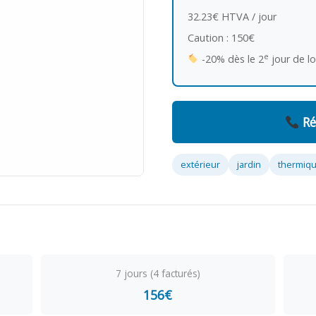
32.23€ HTVA / jour
Caution : 150€
e
-20% dès le 2
jour de l
Ré
extérieur
jardin
thermiq
7 jours (4 facturés)
156€