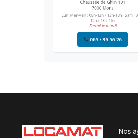
Chaussée de Ghlin 101
7000 Mons
Lun, Mer-Ven : 08h-12h / 13h-18h · Sam : 
12h / 13h-16h
Fermé le mardi
065 / 36 56 26
Nos a