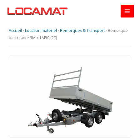
Aller
au
contenu
Accueil
›
Location matériel
›
Remorques & Transport
›
Remorque
basculante 3M x 1M50 (2T)