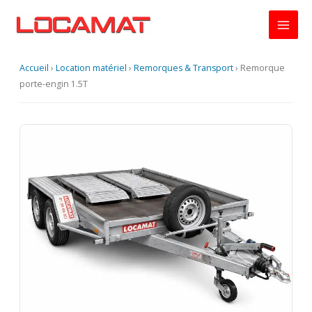
Aller
au
contenu
Accueil
›
Location matériel
›
Remorques & Transport
›
Remorque
porte-engin 1.5T