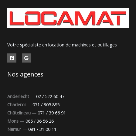
Votre spécialiste en location de machines et outillages
Nos agences
Anderlecht
—
02 / 522 60 47
Charleroi
—
071 / 305 885
Châtelineau
—
071 / 39 66 91
Mons
—
065 / 36 56 26
Namur
—
081 / 31 00 11