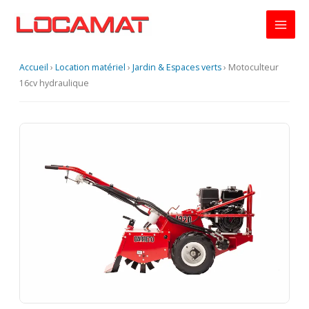
Aller
au
contenu
Accueil
›
Location matériel
›
Jardin & Espaces verts
›
Motoculteur
16cv hydraulique