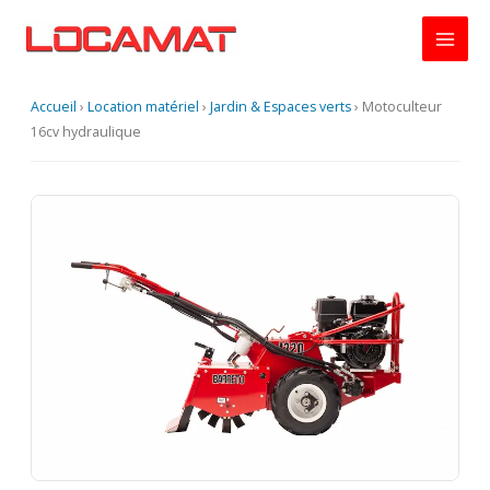
Aller
au
contenu
Accueil
›
Location matériel
›
Jardin & Espaces verts
›
Motoculteur
16cv hydraulique