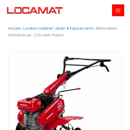
Aller
au
contenu
Accueil
›
Location matériel
›
Jardin & Espaces verts
›
Motoculteur,
motobineuse - 5,5cv avec fraises