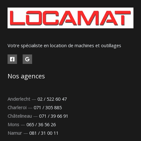
Votre spécialiste en location de machines et outillages
Nos agences
Anderlecht
—
02 / 522 60 47
Charleroi
—
071 / 305 885
Châtelineau
—
071 / 39 66 91
Mons
—
065 / 36 56 26
Namur
—
081 / 31 00 11