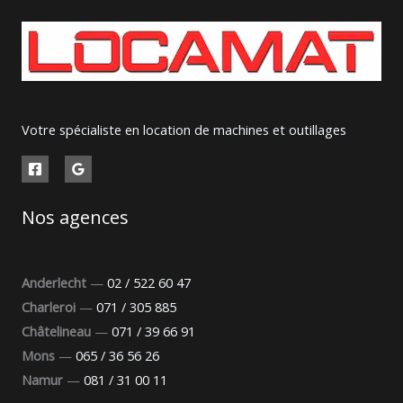
Votre spécialiste en location de machines et outillages
Nos agences
Anderlecht
—
02 / 522 60 47
Charleroi
—
071 / 305 885
Châtelineau
—
071 / 39 66 91
Mons
—
065 / 36 56 26
Namur
—
081 / 31 00 11