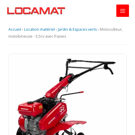
Aller
au
contenu
Accueil
›
Location matériel
›
Jardin & Espaces verts
›
Motoculteur,
motobineuse - 5,5cv avec fraises