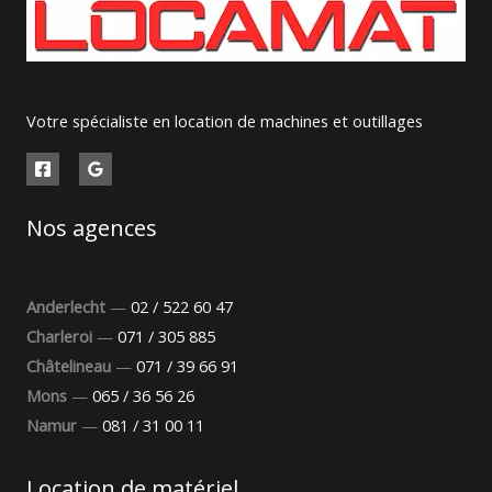
Votre spécialiste en location de machines et outillages
Nos agences
Anderlecht
—
02 / 522 60 47
Charleroi
—
071 / 305 885
Châtelineau
—
071 / 39 66 91
Mons
—
065 / 36 56 26
Namur
—
081 / 31 00 11
Location de matériel