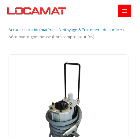
Aller
au
contenu
Accueil
›
Location matériel
›
Nettoyage & Traitement de surface
›
Aéro-hydro-gommeuse (hors compresseur 9cv)