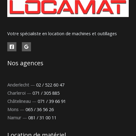
Votre spécialiste en location de machines et outillages
Nos agences
Anderlecht
—
02 / 522 60 47
Charleroi
—
071 / 305 885
Châtelineau
—
071 / 39 66 91
Mons
—
065 / 36 56 26
Namur
—
081 / 31 00 11
Location de matériel