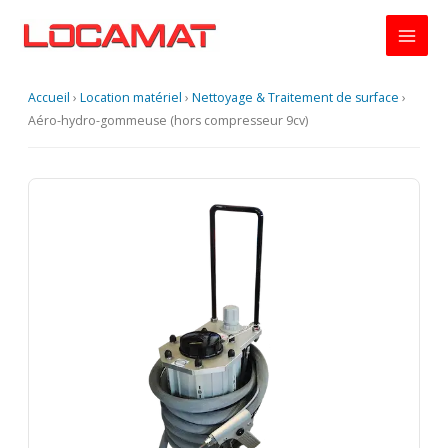
Aller
au
contenu
Accueil
›
Location matériel
›
Nettoyage & Traitement de surface
›
Aéro-hydro-gommeuse (hors compresseur 9cv)